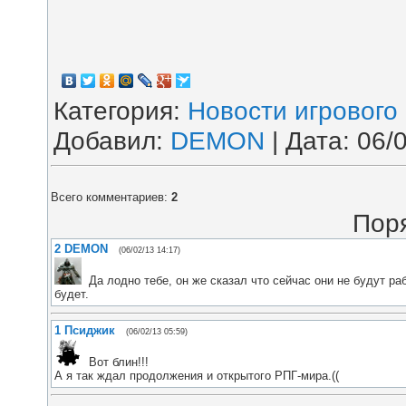
Категория
:
Новости игрового
Добавил
:
DEMON
| Дата:
06/
Всего комментариев
:
2
Пор
2
DEMON
(06/02/13 14:17)
Да лодно тебе, он же сказал что сейчас они не будут ра
будет.
1
Псиджик
(06/02/13 05:59)
Вот блин!!!
А я так ждал продолжения и открытого РПГ-мира.((