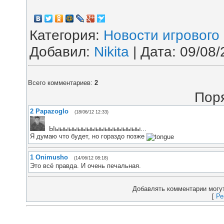
Категория
:
Новости игрового
Добавил
:
Nikita
| Дата:
09/08/
Всего комментариев
:
2
Пор
2
Papazoglo
(18/06/12 12:33)
Ыыыыыыыыыыыыыыыыыыыы...
Я думаю что будет, но гораздо позже
1
Onimusho
(14/06/12 08:18)
Это всё правда. И очень печальная.
Добавлять комментарии могут
[
Ре