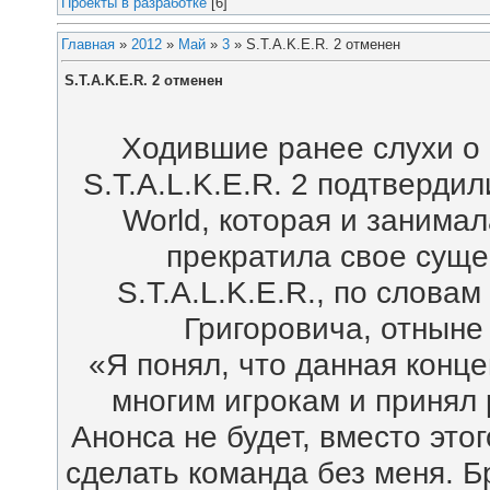
Проекты в разработке
[6]
Главная
»
2012
»
Май
»
3
» S.T.A.K.E.R. 2 отменен
S.T.A.K.E.R. 2 отменен
Ходившие ранее слухи о 
S.T.A.L.K.E.R. 2 подтверди
World, которая и занимал
прекратила свое суще
S.T.A.L.K.E.R., по слова
Григоровича, отныне 
«Я понял, что данная конце
многим игрокам и принял 
Анонса не будет, вместо этог
сделать команда без меня. Бр