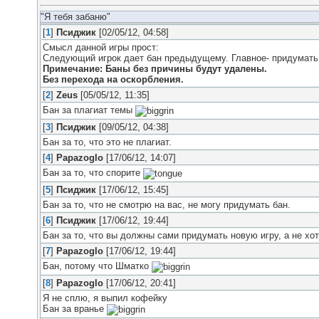
"Я тебя забаню"
[
1
]
Псиджик
[02/05/12, 04:58]
Смысл данной игры прост:
Следующий игрок дает бан предыдущему. Главное- придумать
Примечание: Баны без причины будут удалены.
Без перехода на оскорбления.
[
2
]
Zeus
[05/05/12, 11:35]
Бан за плагиат темы
[
3
]
Псиджик
[09/05/12, 04:38]
Бан за то, что это не плагиат.
[
4
]
Papazoglo
[17/06/12, 14:07]
Бан за то, что спорите
[
5
]
Псиджик
[17/06/12, 15:45]
Бан за то, что не смотрю на вас, не могу придумать бан.
[
6
]
Псиджик
[17/06/12, 19:44]
Бан за то, что вы должны сами придумать новую игру, а не хот
[
7
]
Papazoglo
[17/06/12, 19:44]
Бан, потому что Шматко
[
8
]
Papazoglo
[17/06/12, 20:41]
Я не сплю, я выпил кофейку
Бан за вранье