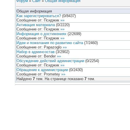
Форум
»
Сайт
»
Общая информация
Общая информация
Как зарегистрироваться?
(
0
/
8437
)
Сообщение от:
Псиджик
»»
Активация материала
(
0
/
2220
)
Сообщение от:
Псиджик
»»
Информация о достижениях
(
2
/
2699
)
Сообщение от:
Псиджик
»»
Идеи и пожелания по развитию сайта
(
7
/
2460
)
Сообщение от:
Papazoglo
»»
Набор в админсостав
(
3
/
2902
)
Сообщение от:
Bender
»»
Обсуждение действий администрации
(
0
/
2254
)
Сообщение от:
Псиджик
»»
Обращение к администрации
(
0
/
2430
)
Сообщение от:
Prometey
»»
Найдено
7
тем. На странице показано
7
тем.