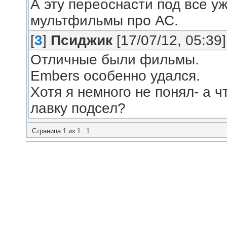
А эту переоснасти под все 
мультфильмы про АС.
[
3
]
Псиджик
[17/07/12, 05:39]
Отличные были фильмы.
Embers особенно удался.
Хотя я немного не понял- а ч
лавку подсел?
Страница
1
из
1
1