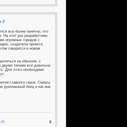
s 2
тся все более понятно, что
. На этот раз разработчики
ме огромных городов с
део, создатели проекта
этом говорится в новом
делиться на обычное, с
и двумя типами все довольно
ь. Для этого необходимо
ут.
ития главного героя. Смерть
к рукопашный боец и как маг.
(3)
0