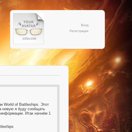
Вход
Регистрация
World of Battleships. Этот
а новую я буду сообщать
а информации. Итак начнём 1
tleships