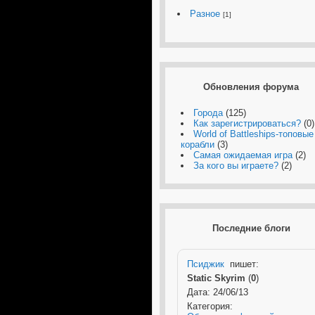
Разное
[1]
Обновления форума
Города
(125)
Как зарегистрироваться?
(0)
World of Battleships-топовые
корабли
(3)
Самая ожидаемая игра
(2)
За кого вы играете?
(2)
Последние блоги
Псиджик
пишет:
Static Skyrim
(
0
)
Дата: 24/06/13
Категория: