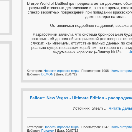
В игре World of Battleships предполагается довольно об
разумной степенью детализации и, в то же время, охв
спектр вероятных повреждений при попадании вражеского
даже посадке на мель.
Остановимся подробнее на данной, весьма и
Разработчики заявили, что система бронирования буде
повторить её до полной исторической достоверности н
служит, как минимум, отсутствие полных данных по сх
реально существовавшим кораблям, не говоря о планир
выдуманных кораблях («Линкор №13»,
...
Ч
Категория:
Новости игрового мира
| Просмотров: 1908 |
Комментарии 
Добавил:
DEMON
| Дата:
20/07/12
Fallout: New Vegas - Ultimate Edition - распродаж
Источник: Steam
...
Читать даль
Категория:
Новости игрового мира
| Просмотров: 1247 |
Комментарии 
Добавил:
Псиджик
| Дата:
20/07/12