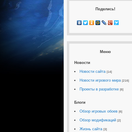
Поделись!
Меню
Новости
Новости сайта
[14]
Новости игрового мира
[216]
Проекты в разработке
[6]
Блоги
Обзор игровых обоев
[6]
Обзор модификаций
[2]
Жизнь сайта
[3]