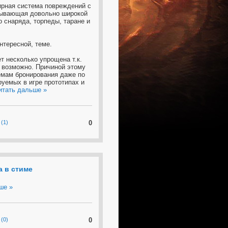
ширная система повреждений с
атывающая довольно широкой
 снаряда, торпеды, таране и
нтересной, теме.
т несколько упрощена т.к.
е возможно. Причиной этому
емам бронирования даже по
уемых в игре прототипах и
итать дальше »
(1)
0
а в стиме
ше »
(0)
0