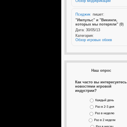
Обзор модификаций
Псиджик
пишет:
"Импульс" и "Викинги,
которых мы потеряли"
(
0
)
Дата: 30/05/13
Категория:
Обзор игровых обоев
Наш опрос
Как часто вы интересуетесь
новостями игровой
индустрии?
Каждый день
Раз в 2-3 дня
Раз в неделю
Раз в 2 недели
Раз в месяц