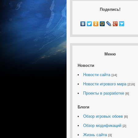
Поделись!
Меню
Новости
Новости сайта
[14]
Новости игрового мира
[216]
Проекты в разработке
[6]
Блоги
Обзор игровых обоев
[6]
Обзор модификаций
[2]
Жизнь сайта
[3]