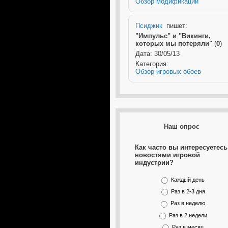
Обзор модификаций
Псиджик
пишет:
"Импульс" и "Викинги,
которых мы потеряли"
(
0
)
Дата: 30/05/13
Категория:
Обзор игровых обоев
Наш опрос
Как часто вы интересуетесь
новостями игровой
индустрии?
Каждый день
Раз в 2-3 дня
Раз в неделю
Раз в 2 недели
Раз в месяц