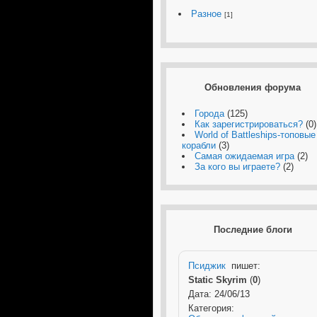
Разное
[1]
Обновления форума
Города
(125)
Как зарегистрироваться?
(0)
World of Battleships-топовые
корабли
(3)
Самая ожидаемая игра
(2)
За кого вы играете?
(2)
Последние блоги
Псиджик
пишет:
Static Skyrim
(
0
)
Дата: 24/06/13
Категория: