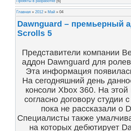
Проекты в разработке
[6]
Главная
»
2012
»
Май
»
04
Dawnguard – премьерный а
Scrolls 5
Представители компании B
аддон Dawnguard для ролевой
Эта информация появилась
На сегодняшний день данно
консоли Xbox 360. На это
согласно договору студии с
пока не рассказали о D
Специалисты также умалчива
на которых дебютирует D