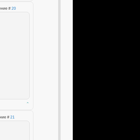
щение #
20
ение #
21