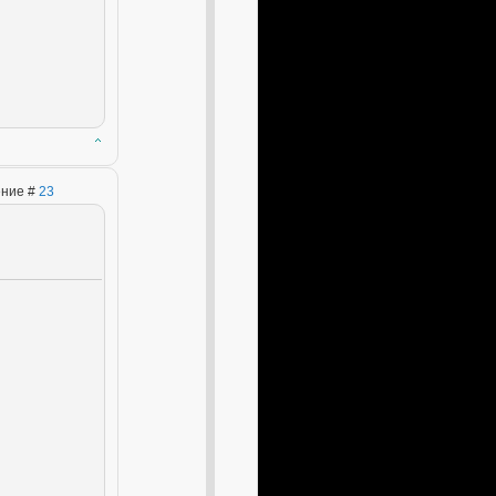
ение #
23