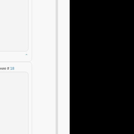
ение #
18