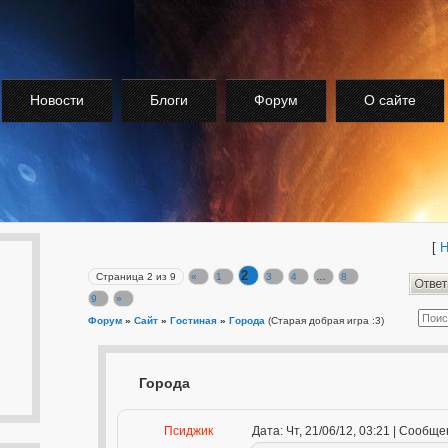
Новости
Блоги
Форум
О сайте
[
Н
2
Страница
2
из
9
«
1
3
4
…
8
9
»
Форум
»
Сайт
»
Гостиная
»
Города
(Старая добрая игра :3)
Города
Псиджик
Дата: Чт, 21/06/12, 03:21 | Сообщ