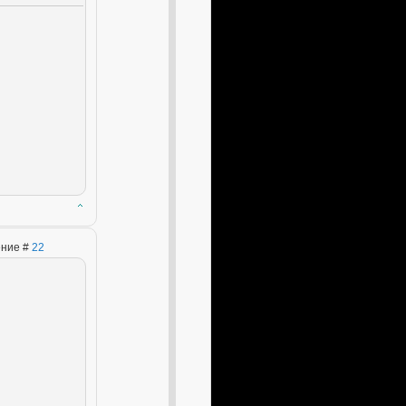
ение #
22