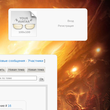
Вход
Регистрация
овые сообщения
·
Участники
]
ение #
16