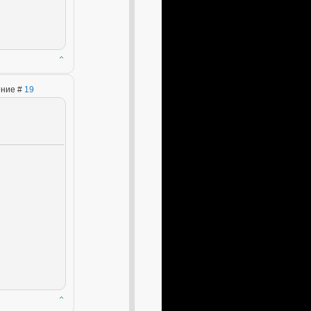
ение #
19