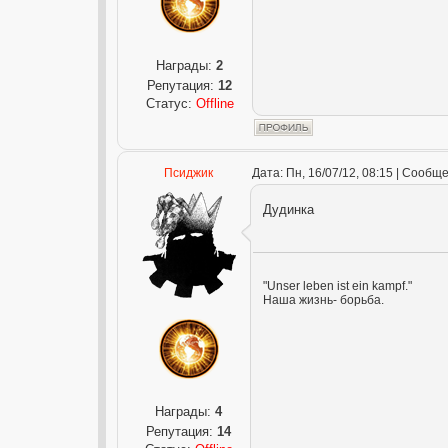
Награды:
2
Репутация:
12
Статус:
Offline
Псиджик
Дата: Пн, 16/07/12, 08:15 | Сообщ
Дудинка
"Unser leben ist ein kampf."
Наша жизнь- борьба.
Награды:
4
Репутация:
14