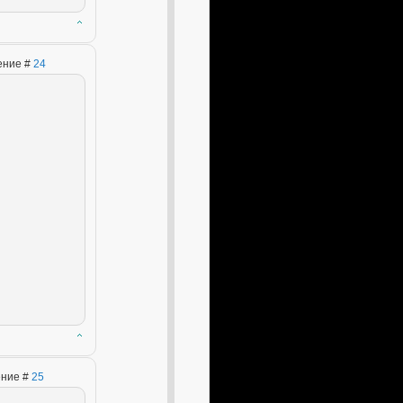
щение #
24
ение #
25