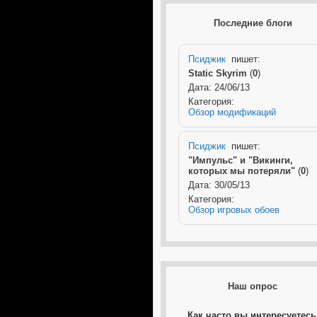
Последние блоги
Псиджик
пишет:
Static Skyrim
(
0
)
Дата: 24/06/13
Категория:
Обзор модификаций
Псиджик
пишет:
"Импульс" и "Викинги,
которых мы потеряли"
(
0
)
Дата: 30/05/13
Категория:
Обзор игровых обоев
Наш опрос
Как часто вы интересуетесь