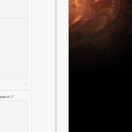
ение #
17