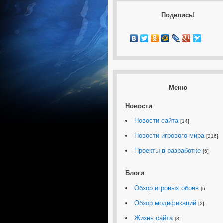
Поделись!
Меню
Новости
Новости сайта
[14]
Новости игрового мира
[216]
Проекты в разработке
[6]
Блоги
Обзор игровых обоев
[6]
Обзор модификаций
[2]
Жизнь сайта
[3]