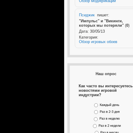
Обзор модификаций
Псиджик
пишет:
"Импульс" и "Викинги,
которых мы потеряли"
(
0
)
Дата: 30/05/13
Категория:
Обзор игровых обоев
Наш опрос
Как часто вы интересуетесь
новостями игровой
индустрии?
Каждый день
Раз в 2-3 дня
Раз в неделю
Раз в 2 недели
Раз в месяц