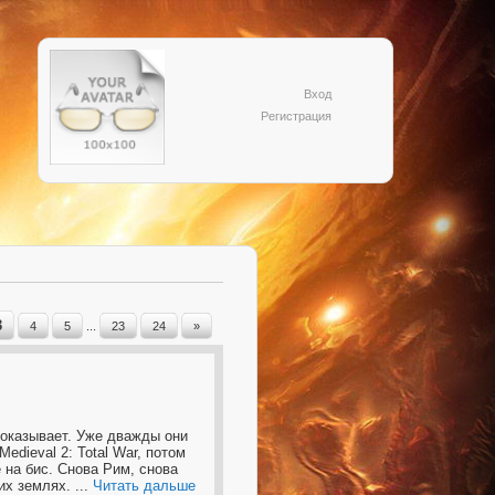
Вход
Регистрация
3
4
5
...
23
24
»
доказывает. Уже дважды они
edieval 2: Total War, потом
 на бис. Снова Рим, снова
жих землях.
...
Читать дальше