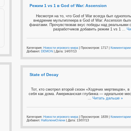
Режим 1 vs 1 в God of War: Ascension
Несмотря на то, что God of War всегда был однопол
внедрение мультиплеера в God of War: Ascension был
фанатами. Прочувствовав вкус победы над реальными 
разработчиков добавить режим 1 vs 1
...
Чи
Категория:
Новости игрового мира
| Просмотров: 1717 |
Комментарии 
Добавил:
DEMON
| Дата:
14/07/13
State of Decay
Тот, кто смотрел второй сезон «Ходячих мертвецов», в 
себя как дома. Американская глубинка — идеальное мес
...
Читать дальше »
Категория:
Новости игрового мира
| Просмотров: 1839 |
Комментарии 
Добавил:
НаКолениОлени
| Дата:
13/07/13