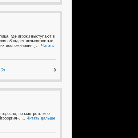
ица, где игроки выступают в
орая обладает возможностью
 их воспоминания.[
...
Читать
(0)
0
нтересно, но смотреть мне
Игрооргия».
...
Читать дальше