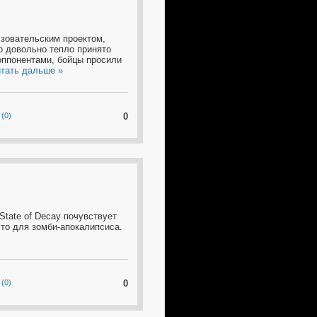
ьзовательским проектом,
о довольно тепло принято
оппонентами, бойцы просили
тать дальше »
(0)
0
State of Decay почувствует
то для зомби-апокалипсиса.
(0)
0