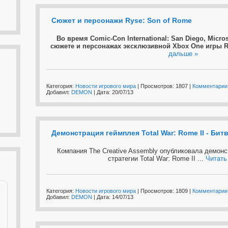
Сюжет и персонажи Ryse: Son of Rome
Во время Comic-Con International: San Diego, Micros
сюжете и персонажах эксклюзивной Xbox One игры R
дальше »
Категория:
Новости игрового мира
| Просмотров: 1807 |
Комментарии 
Добавил:
DEMON
| Дата:
20/07/13
Демонстрация геймплея Total War: Rome II - Бит
Компания The Creative Assembly опубликовала демонс
стратегии Total War: Rome II
...
Читать
Категория:
Новости игрового мира
| Просмотров: 1809 |
Комментарии 
Добавил:
DEMON
| Дата:
14/07/13