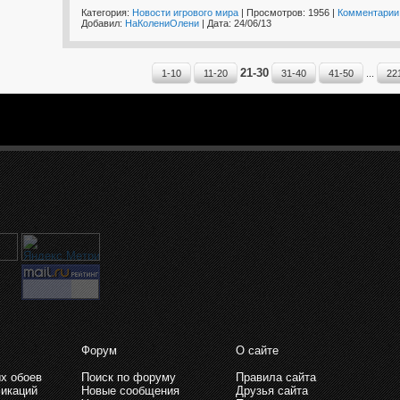
Категория:
Новости игрового мира
| Просмотров: 1956 |
Комментарии 
Добавил:
НаКолениОлени
| Дата:
24/06/13
21-30
1-10
11-20
31-40
41-50
...
22
Форум
О сайте
х обоев
Поиск по форуму
Правила сайта
икаций
Новые сообщения
Друзья сайта