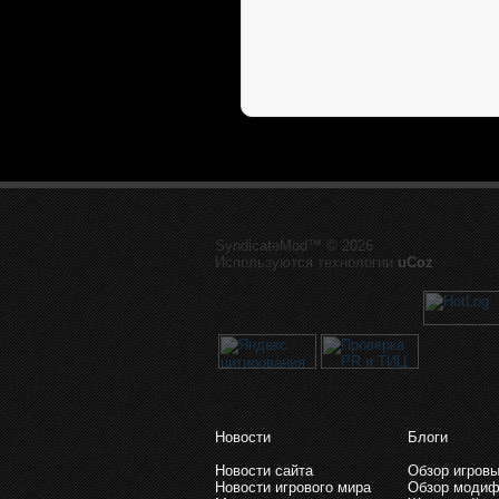
SyndicateMod™ © 2026
Используются технологии
uCoz
Новости
Блоги
Новости сайта
Обзор игровы
Новости игрового мира
Обзор модиф