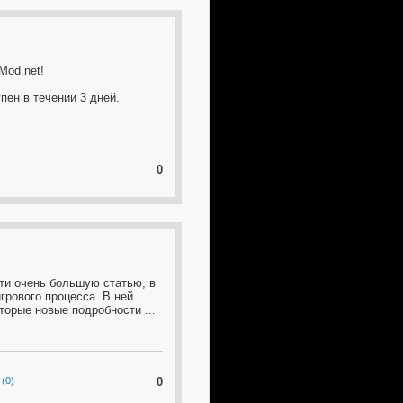
Mod.net!
пен в течении 3 дней.
0
ети очень большую статью, в
грового процесса. В ней
оторые новые подробности
...
(0)
0