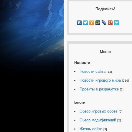
Поделись!
Меню
Новости
Новости сайта
[14]
Новости игрового мира
[216]
Проекты в разработке
[6]
Блоги
Обзор игровых обоев
[6]
Обзор модификаций
[2]
Жизнь сайта
[3]