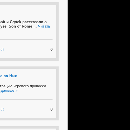
oft и Crytek рассказали о
yse: Son of Rome
...
Читать
(0)
0
ва за Нил
трацию игрового процесса
 дальше »
(0)
0