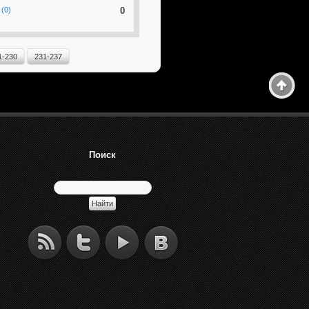
(0)
0
1-230
231-237
Поиск