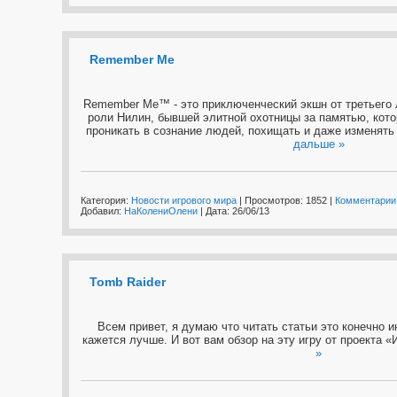
Remember Me
Remember Me™ - это приключенческий экшн от третьего л
роли Нилин, бывшей элитной охотницы за памятью, кот
проникать в сознание людей, похищать и даже изменять
дальше »
Категория:
Новости игрового мира
| Просмотров: 1852 |
Комментарии 
Добавил:
НаКолениОлени
| Дата:
26/06/13
Tomb Raider
Всем привет, я думаю что читать статьи это конечно и
кажется лучше. И вот вам обзор на эту игру от проекта «
»